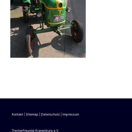
Kontakt
|
Sitemap
|
Datenschutz
|
Impressum
Treckerfreunde Kranenburg e.V.