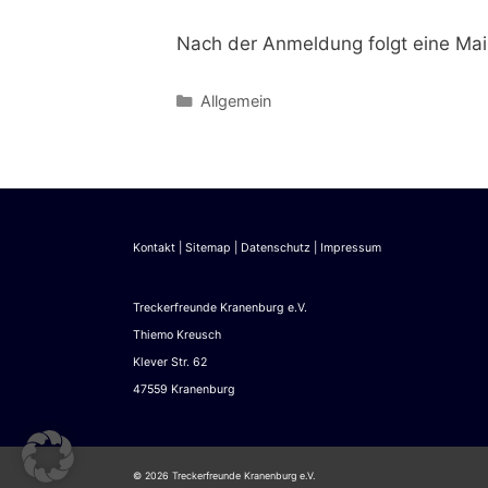
Nach der Anmeldung folgt eine Mai
Kategorien
Allgemein
Kontakt
|
Sitemap
|
Datenschutz
|
Impressum
Treckerfreunde Kranenburg e.V.
Thiemo Kreusch
Klever Str. 62
47559 Kranenburg
© 2026 Treckerfreunde Kranenburg e.V.