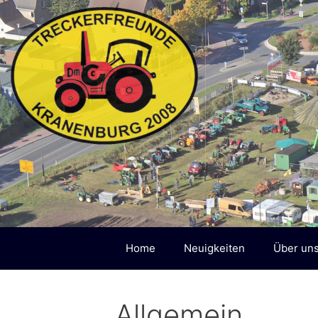
Zum
Inhalt
springen
Home
Neuigkeiten
Über un
Allgemein